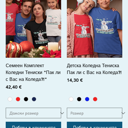
Семеен Комплект
Детска Коледна Тениска
Коледни Тениски "Пак ли
Пак ли с Вас на Коледа?!
с Вас на Коледа?!"
Цена
14,30 €
Цена
42,40 €
Добави в кошницата
Добави в кошницата