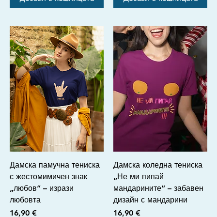
Дамска памучна тениска
Дамска коледна тениска
с жестомимичен знак
„Не ми пипай
„любов“ – изрази
мандарините“ – забавен
любовта
дизайн с мандарини
Цена
Цена
16,90 €
16,90 €