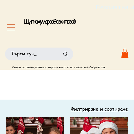
                                                       
Щипка хумор за Всеки повод
Смеем се силно, копаем с мерак – животът на село е най-добрият хак.
Филтриране и сортиране