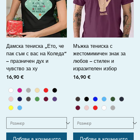
Дамска тениска „Ето, че
Мъжка тениска с
пак съм с вас на Коледа“
жестомимичен знак за
– празничен дух и
любов – стилен и
чувство за ху
изразителен избор
Цена
Цена
16,90 €
16,90 €
Добави в кошницата
Добави в кошницата