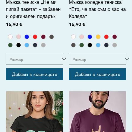
Мъжка тениска „Не ми
Мъжка коледна тениска
пипай пакета“ – забавен
"Ето, че пак съм с вас на
и оригинален подарък
Коледа"
Цена
Цена
16,90 €
16,90 €
Добави в кошницата
Добави в кошницата