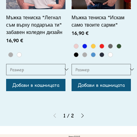
Мъжка тениска "Легнал
Мъжка тениска "Искам
съм върху подаръка ти"
само твоите сарми"
забавен коледен дизайн
Цена
16,90 €
Цена
16,90 €
Добави в кошницата
Добави в кошницата
1
/
2
Хариа ЕООД