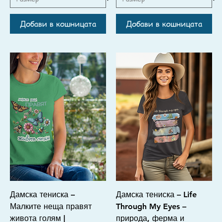
Добави в кошницата
Добави в кошницата
Дамска тениска –
Дамска тениска – Life
Малките неща правят
Through My Eyes –
живота голям |
природа, ферма и