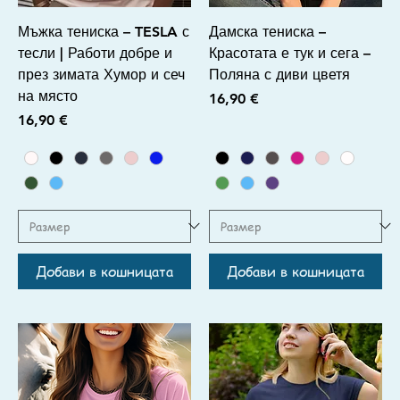
Мъжка тениска – TESLA с
Дамска тениска –
тесли | Работи добре и
Красотата е тук и сега –
през зимата Хумор и сеч
Поляна с диви цветя
на място
Цена
16,90 €
Цена
16,90 €
Добави в кошницата
Добави в кошницата