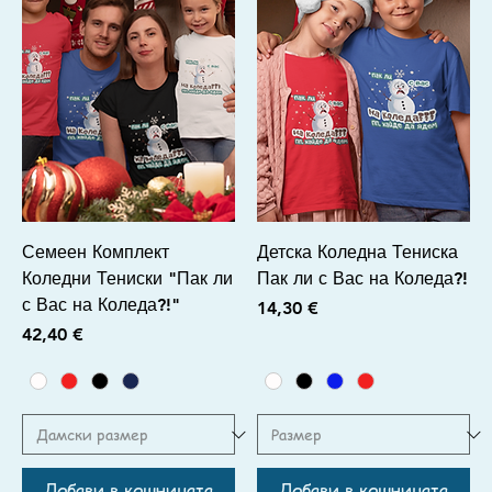
Семеен Комплект
Детска Коледна Тениска
Коледни Тениски "Пак ли
Пак ли с Вас на Коледа?!
с Вас на Коледа?!"
Цена
14,30 €
Цена
42,40 €
Добави в кошницата
Добави в кошницата