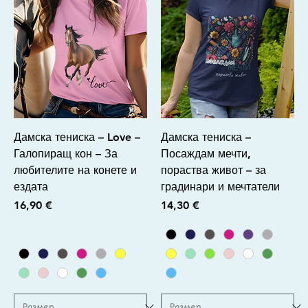
Дамска тениска – Love –
Дамска тениска –
Галопиращ кон – За
Посаждам мечти,
любителите на конете и
пораства живот – за
ездата
градинари и мечтатели
Цена
Цена
16,90 €
14,30 €