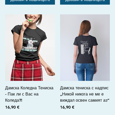
Дамска Коледна Тениска
Дамска тениска с надпис
- Пак ли с Вас на
„Никой никога не ме е
Коледа?!
виждал освен самият аз“
Цена
Цена
16,90 €
16,90 €