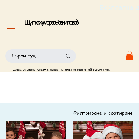
                                                       
Щипка хумор за Всеки повод
Смеем се силно, копаем с мерак – животът на село е най-добрият хак.
Филтриране и сортиране