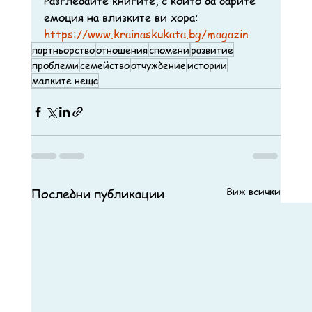
Разгледайте книгите, с които да дарите 
емоция на влизките ви хора:
https://www.krainaskukata.bg/magazin
партньорство
отношения
спомени
развитие
проблеми
семейство
отчуждение
истории
малките неща
Виж всички
Последни публикации