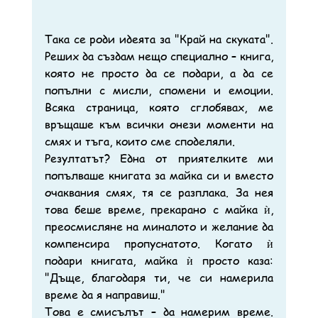
Така се роди идеята за "Край на скуката". 
Реших да създам нещо специално – книга, 
която не просто да се подари, а да се 
попълни с мисли, спомени и емоции. 
Всяка страница, която сглобявах, ме 
връщаше към всички онези моменти на 
смях и тъга, които сме споделяли.
Резултатът? Една от приятелките ми 
попълваше книгата за майка си и вместо 
очаквания смях, тя се разплака. За нея 
това беше време, прекарано с майка ѝ, 
преосмисляне на миналото и желание да 
компенсира пропуснатото. Когато ѝ 
подари книгата, майка ѝ просто каза: 
"Дъще, благодаря ти, че си намерила 
време да я направиш."
Това е смисълът – да намерим време. 