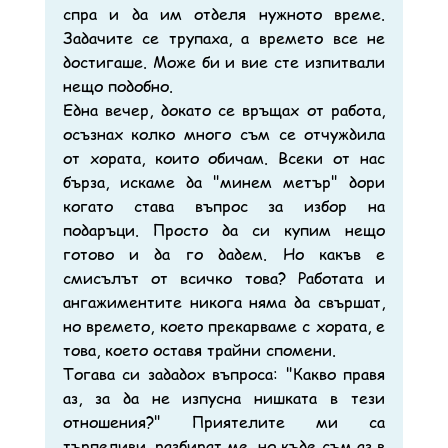
спра и да им отделя нужното време. 
Задачите се трупаха, а времето все не 
достигаше. Може би и вие сте изпитвали 
нещо подобно.
Една вечер, докато се връщах от работа, 
осъзнах колко много съм се отчуждила 
от хората, които обичам. Всеки от нас 
бърза, искаме да "минем метър" дори 
когато става въпрос за избор на 
подаръци. Просто да си купим нещо 
готово и да го дадем. Но какъв е 
смисълът от всичко това? Работата и 
ангажиментите никога няма да свършат, 
но времето, което прекарваме с хората, е 
това, което оставя трайни спомени.
Тогава си зададох въпроса: "Какво правя 
аз, за да не изпусна нишката в тези 
отношения?" Приятелите ми са 
търпеливи, разбират ме, но къде съм аз в 