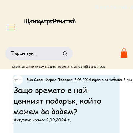
                                                       
Щипка хумор за Всеки повод
Смеем се силно, копаем с мерак – животът на село е най-добрият хак.
Био Салон Хариа Пловдив
13.03.2024 г.
време за четене: 3 мин
Защо времето е най-
ценният подарък, който
можем да дадем?
Актуализирано:
2.09.2024 г.