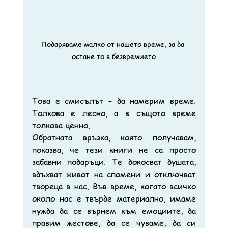
Подаряваме малко от нашето време, за да 
остане то в безвремието
Това е смисълът – да намерим време. 
Толкова е лесно, а в същото време 
толкова ценно.
Обратната връзка, която получавам, 
показва, че тези книги не са просто 
забавни подаръци. Те докосват душата, 
вдъхват живот на спомени и отключват 
твореца в нас. Във време, когато всичко 
около нас е твърде материално, имаме 
нужда да се върнем към емоциите, да 
правим жестове, да се чуваме, да си 