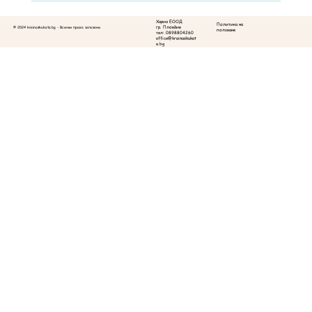
Как да изберем забавни подаръци за
Хариа ЕООД
Политика на
празници
© 2024 krainaskukata.bg - Всички права запазени
гр. Пловдив
ползване
тел: 0898804260
office@krainaskukat
a.bg