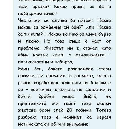
тази връзка? Какво правя, за да я 
поддържам жива?
Често ми се случва да питам: "Какво 
искаш за рождения си ден?" или "Какво 
да ти купя?". Искам всичко да мине бързо 
и лесно. Но това също е част от 
проблема. Животът ни е станал като 
един кратък клип, а отношенията – 
повърхностни и набързо.
Един ден, докато разглеждах стари 
снимки, си спомних за времето, когато 
ръчно изработвах подаръци за близките 
си – картички, стихчета на салфетки и 
други дребни неща. Видях, че 
приятелките ми пазят тези малки 
жестове дори след 20 години. Тогава 
разбрах: това е начинът да изразя 
истинската си обич и внимание.