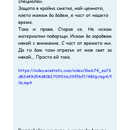
специален.
Защото в крайна сметка, най-ценното, 
което можем да дадем, е част от нашето 
време.
Така и правя. Старая се. Не искам 
материални подаръци. Искам да зарадвам 
някой с внимание. С част от времето ми. 
Да го дам този отрязък от моя свят за 
някой... Просто ей така. 
https://video.wixstatic.com/video/1be674_ea73
d82d49d54d818270951dc29f5bf7/480p/mp4/f
ile.mp4