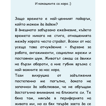
И кокошките са хора ;)
Защо времето е най-ценният подарък, 
който можем да дадем?
В днешното забързано ежедневие, където 
времето никога не стига, отношенията 
между хората често страдат. Всеки от нас 
усеща това отчуждение – бързане за 
работа, ангажименти, социални мрежи и 
постоянен шум. Животът сякаш се движи 
на бързи обороти, а ние губим връзка с 
най-важните за нас хора.
Тази вихрушка от задължения 
постепенно ме погълна, докато не 
започнах да забелязвам, че не обръщам 
достатъчно внимание на близките си. Те 
бяха там, някъде в периферията на 
живота ми, но аз бях твърде заета да се 