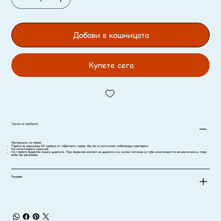
Добави в кошницата
Купете сега
Грижа за продукта
Инструкции за пране:
Перете на максимум 40 градуса от обратната страна, без да се използват избелващи препарати
Не използвайте сушилня
Не гладете директно върху щампите. При директен контакт на щампата със силна топлина се губи еластичността на мастилата и това
води до напукване
Размери