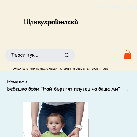
                                                       
Щипка хумор за Всеки повод
Смеем се силно, копаем с мерак – животът на село е най-добрият хак.
Начало
>
Бебешко боди "Най-бързият плувец на баща ми" - забавен и оригинален дизайн