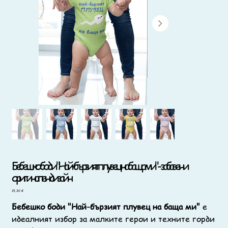
Бебешко боди "Най-бързият плувец на баща ми" - забавен и
оригинален дизайн
Цена
15,30 €
Бебешко боди "Най-бързият плувец на баща ми"
е
идеалният избор за малките герои и техните горди