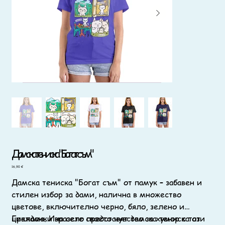
Дамска тениска "Богат съм"
Цена
16,90 €
Дамска тениска "Богат съм" от памук – забавен и
стилен избор за дами, налична в множество
цветове, включително черно, бяло, зелено и
циклама. Изразете своето чувство за хумор с тази
Гражданки на село представят дамска тениска от