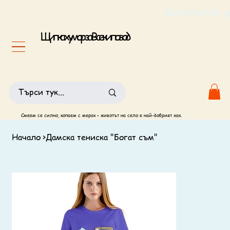
                                                       
Щипка хумор за Всеки повод
Смеем се силно, копаем с мерак – животът на село е най-добрият хак.
Начало
>
Дамска тениска "Богат съм"