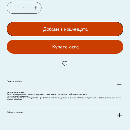
Добави в кошницата
Купете сега
Грижа за продукта
Инструкции за пране:
Перете на максимум 40 градуса от обратната страна, без да се използват избелващи препарати
Не използвайте сушилня
Не гладете директно върху щампите. При директен контакт на щампата със силна топлина се губи еластичността на мастилата и това
води до напукване
Таблица с размери