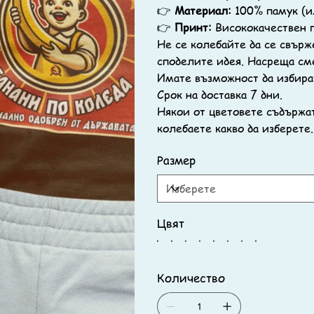
👉
Материал:
100% памук (и
👉
Принт:
Висококачествен п
Не се колебайте да се свърже
споделите идея. Насреща см
Имате възможност да избира
Срок на доставка 7 дни.
Някои от цветовете съдържат
колебаете какво да изберете.
Размер
Цвят
Количество