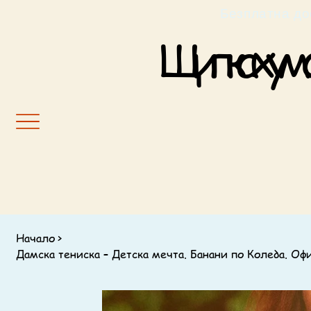
                                                         Б
Щипка хумор
Начало
>
Дамска тениска – Детска мечта. Банани по Коледа. Оф