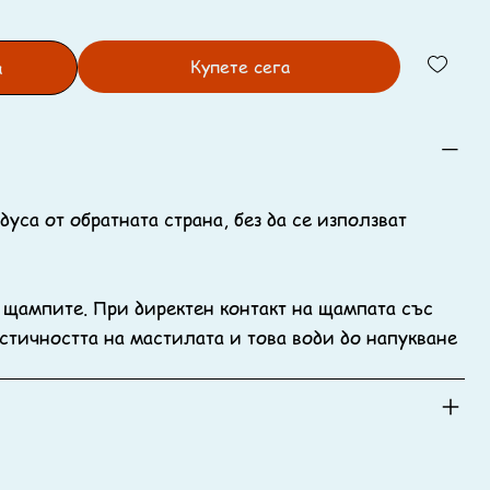
Купете сега
а
уса от обратната страна, без да се използват
 щампите. При директен контакт на щампата със
стичността на мастилата и това води до напукване