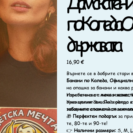
Дамска тенис
по Коледа. 
държавата
Цена
16,90 €
Върнете се в добрите стари 
Банани по Коледа. Официалн
на опашка за банани и каква
тази тениска е точно за вас.
Изработена от
мека и качест
Уникалният дизайн с ретро 
през целия ден. Подходяща е
забавните спомени от минал
тези, които искат да носят ч
🎁
Перфектен подарък
за при
те, 80-те и 90-те!
👉
Налични размери:
S, M, L