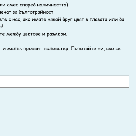
ли смес според наличността)
ечат за дълготрайност
те с нас, ако имате някой друг цвят в главата или да
е!
те между цветове и размери.
 и малък процент полиестер. Попитайте ни, ако се