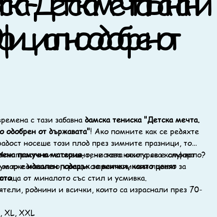
ка – Детска мечта. Банани
Официално одобрен от
времена с тази забавна
дамска тениска "Детска мечта.
о одобрен от държавата"
! Ако помните как се редяхте
 радост носеше този плод през зимните празници, то
 Или просто ви е смешно, че това някога се е случвало?
вена памучна материя
, тениската осигурява комфорт
хумор е
 за ежедневието, срещи с приятели или просто за
идеален подарък за всички, които ценят
ото
астица от миналото със стил и усмивка.
.
ятели, роднини и всички, които са израснали през 70-
, XL, XXL