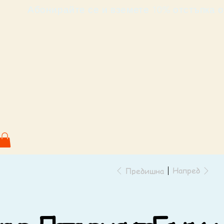
                             Абонирайте се и вземете 10% от
Напред
Предишна