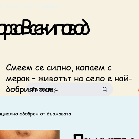
езплатна доставка над 46 евро!                            
 за Всеки повод
Смеем се силно, копаем с
мерак – животът на село е най-
добрият хак.
ициално одобрен от държавата