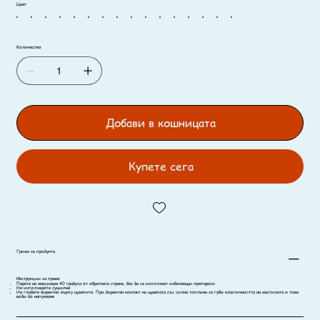
Цвят
Количество
Добави в кошницата
Купете сега
Грижа за продукта
Инструкции за пране:
Перете на максимум 40 градуса от обратната страна, без да се използват избелващи препарати
Не използвайте сушилня
Не гладете директно върху щампите. При директен контакт на щампата със силна топлина се губи еластичността на мастилата и това
води до напукване