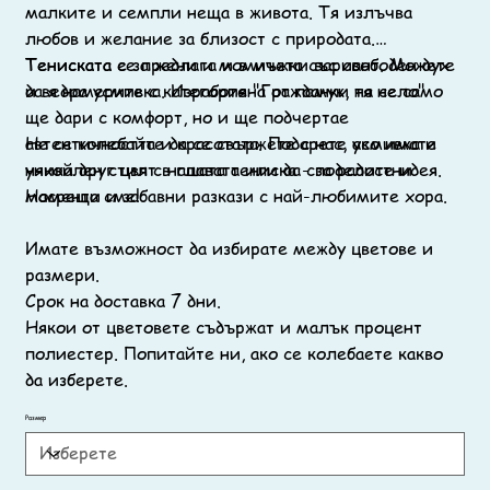
малките и семпли неща в живота. Тя излъчва
любов и желание за близост с природата.
Тениската е за жени и момичета със свободен дух
Тениската се предлага и в мъжки вариант. Можете
и ведра усмивка. Изработена от памук, тя не само
да я намерите с категория "Гражданки на село"
ще дари с комфорт, но и ще подчертае
автентичността и красотата. Подарете усмивка и
Не се колебайте да се свържете с нас, ако имате
уникален стил с нашата тениска - за радостни
някой друг цвят в главата или да споделите идея.
моменти и забавни разкази с най-любимите хора.
Насреща сме!
Имате възможност да избирате между цветове и
размери.
Срок на доставка 7 дни.
Някои от цветовете съдържат и малък процент
полиестер. Попитайте ни, ако се колебаете какво
да изберете.
Размер