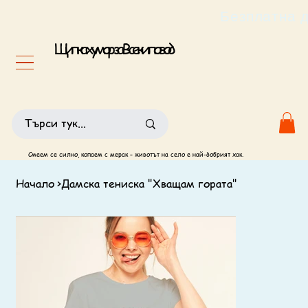
                                                       
Щипка хумор за Всеки повод
Смеем се силно, копаем с мерак – животът на село е най-добрият хак.
Начало
>
Дамска тениска "Хващам гората"