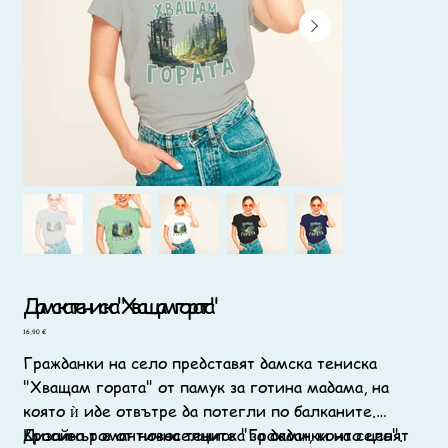
Дамска тениска "Хващам гората"
Цена
16,90 €
Гражданки на село представят дамска тениска
"Хващам гората" от памук за готина мадама, на
която ѝ иде отвътре да потегли по балканите.
Дизайнът е от новоселците "Гражданки на село".
Красива романтична тениска за дами, които ценят