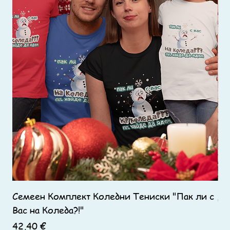
Семеен Комплект Коледни Тениски "Пак ли с
Де
Вас на Коледа?!"
Ко
Цена
Це
42,40 €
14