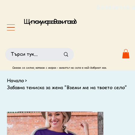
                                                       
Щипка хумор за Всеки повод
Смеем се силно, копаем с мерак – животът на село е най-добрият хак.
Начало
>
Забавна тениска за жена "Вземи ме на твоето село"