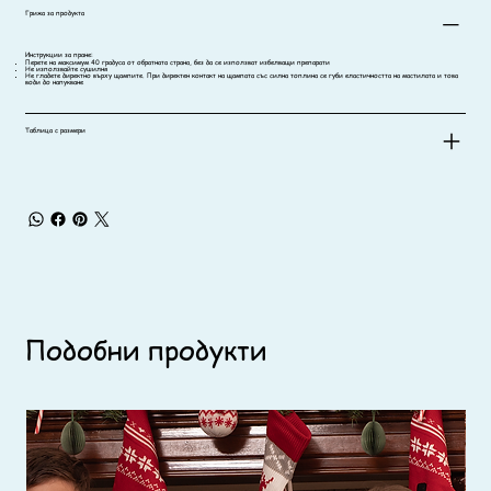
Грижа за продукта
Инструкции за пране:
Перете на максимум 40 градуса от обратната страна, без да се използват избелващи препарати
Не използвайте сушилня
Не гладете директно върху щампите. При директен контакт на щампата със силна топлина се губи еластичността на мастилата и това
води до напукване
Таблица с размери
Подобни продукти