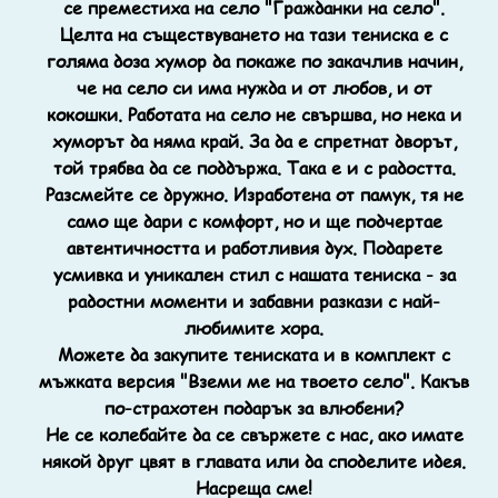
се преместиха на село "Гражданки на село".
Целта на съществуването на тази тениска е с
голяма доза хумор да покаже по закачлив начин,
че на село си има нужда и от любов, и от
кокошки. Работата на село не свършва, но нека и
хуморът да няма край. За да е спретнат дворът,
той трябва да се поддържа. Така е и с радостта.
Разсмейте се дружно. Изработена от памук, тя не
само ще дари с комфорт, но и ще подчертае
автентичността и работливия дух. Подарете
усмивка и уникален стил с нашата тениска - за
радостни моменти и забавни разкази с най-
любимите хора.
Можете да закупите тениската и в комплект с
мъжката версия "Вземи ме на твоето село". Какъв
по-страхотен подарък за влюбени?
Не се колебайте да се свържете с нас, ако имате
някой друг цвят в главата или да споделите идея.
Насреща сме!