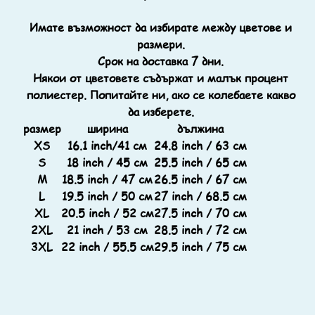
Имате възможност да избирате между цветове и
размери.
Срок на доставка 7 дни.
Някои от цветовете съдържат и малък процент
полиестер. Попитайте ни, ако се колебаете какво
да изберете.
размер
ширина
дължина
XS
16.1 inch/41 см
24.8 inch / 63 см
S
18 inch / 45 см
25.5 inch / 65 см
M
18.5 inch / 47 см
26.5 inch / 67 см
L
19.5 inch / 50 см
27 inch / 68.5 см
XL
20.5 inch / 52 см
27.5 inch / 70 см
2XL
21 inch / 53 см
28.5 inch / 72 см
3XL
22 inch / 55.5 см
29.5 inch / 75 см