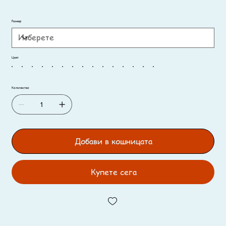
Размер
Цвят
Количество
Добави в кошницата
Купете сега