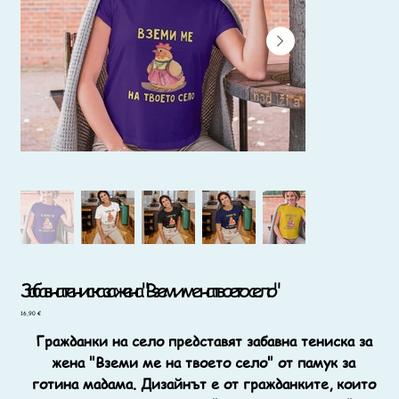
Забавна тениска за жена "Вземи ме на твоето село"
Цена
16,90 €
Гражданки на село представят забавна тениска за
жена "Вземи ме на твоето село" от памук за
готина мадама. Дизайнът е от гражданките, които