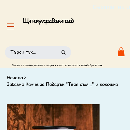
                                                       
Щипка хумор за Всеки повод
Смеем се силно, копаем с мерак – животът на село е най-добрият хак.
Начало
>
Забавно Канче за Подарък "Твоя съм..." и кокошка