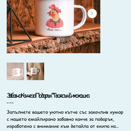
Забавно Канче за Подарък "Твоя съм..." и кокошка
Цена
12,75 €
Запълнете вашето уютно кътче със закачлив хумор
с нашето емайлирано забавно канче за подарък,
изработено с внимание към детайла от екипа на