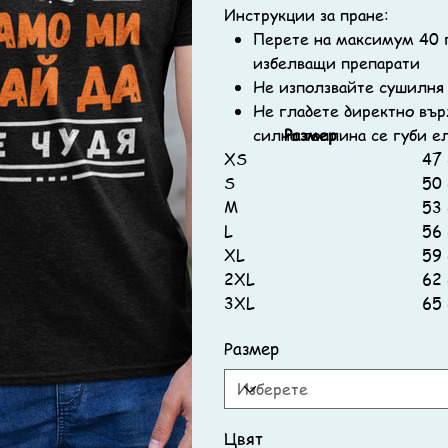
Инструкции за пране:
Перете на максимум 40 гр
избелващи препарати
Не използвайте сушилня
Не гладете директно вър
силна топлина се губи е
Размер
XS
47 
S
50 
M
53 
L
56 
XL
59 
2XL
62 
3XL
65 
Размер
Цвят