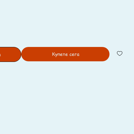
Купете сега
а