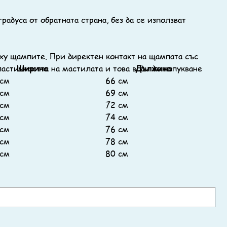
адуса от обратната страна, без да се използват
ху щампите. При директен контакт на щампата със
ластичността на мастилата и това води до напукване
Ширина
Дължина
см
66 см
см
69 см
см
72 см
см
74 см
см
76 см
см
78 см
см
80 см