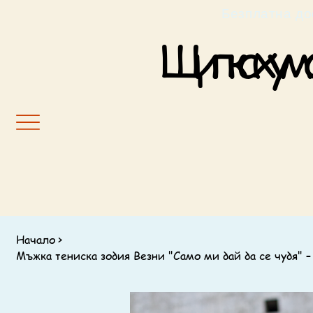
                                                         Б
Щипка хумор
Начало
>
Мъжка тениска зодия Везни "Само ми дай да се чудя" –