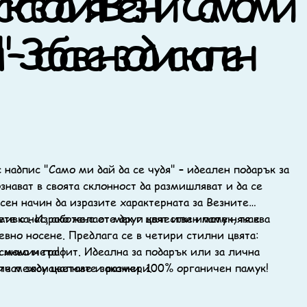
ка зодия Везни "Само ми
я" – Забавен зодиакален
 надпис "Само ми дай да се чудя" – идеален подарък за
знават в своята склонност да размишляват и да се
есен начин да изразите характерната за Везните
ивка. Изработена от мек и качествен памук, тя е
ете с нас, ако желаете друг цвят или имате някаква
евно носене. Предлага се в четири стилни цвята:
синьо и графит. Идеална за подарък или за лична
а момичета!
бичат зодиакалните закачки. 100% органичен памук!
те между цветове и размери.