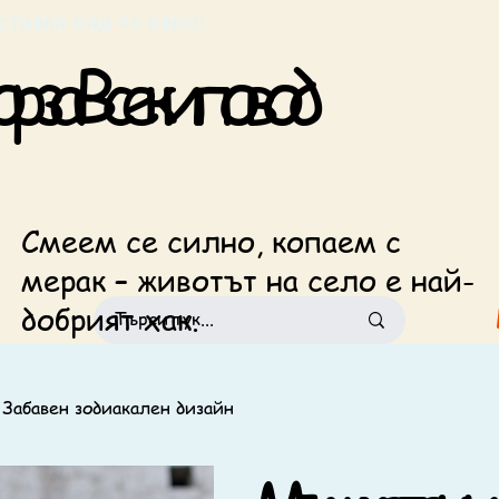
езплатна доставка над 46 евро!                            
 за Всеки повод
Смеем се силно, копаем с
мерак – животът на село е най-
добрият хак.
 Забавен зодиакален дизайн