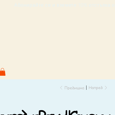
                             Абонирайте се и вземете 10% от
Напред
Предишна