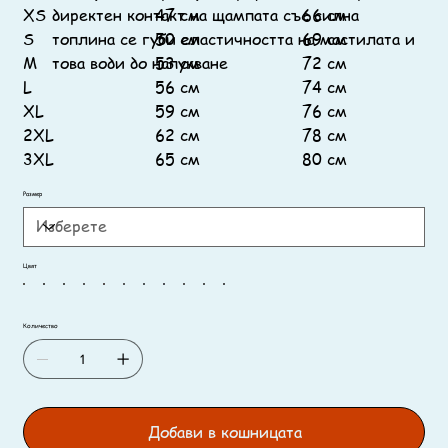
XS
директен контакт на щампата със силна
47 см
66 см
S
топлина се губи еластичността на мастилата и
50 см
69 см
M
това води до напукване
53 см
72 см
L
56 см
74 см
XL
59 см
76 см
2XL
62 см
78 см
3XL
65 см
80 см
Размер
Цвят
Количество
Добави в кошницата