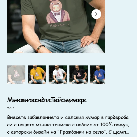
Мъжка тениска с надпис Твой съм... и магаре
Цена
16,90 €
Внесете забавлението и селския хумор в гардероба
си с нашата мъжка тениска с надпис от 100% памук,
с авторски дизайн на "Гражданки на село". С щампа