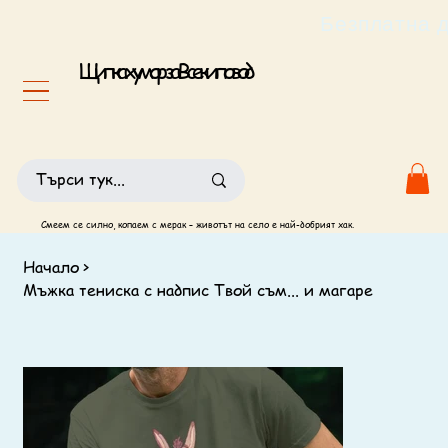
                                                       
Щипка хумор за Всеки повод
Смеем се силно, копаем с мерак – животът на село е най-добрият хак.
Начало
>
Мъжка тениска с надпис Твой съм... и магаре