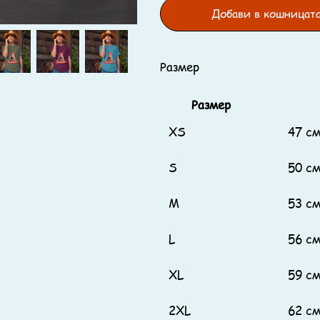
Добави в кошницат
Размер
Размер
XS
47 с
S
50 с
M
53 с
L
56 с
XL
59 с
2XL
62 с