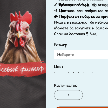
✔
📏
Чудесен подарък
Размери:
S, M, L, XL, XXL
– за всек
🎨
Цветове:
разнообразние о
🎁
Перфектен подарък за при
Имате възможност да избира
Можете да закупите и дамски
Срок на доставка 5 дни.
Размер
Цвят
Количество