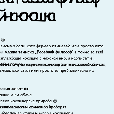
йн с кокошка
😆
ависимо дали като фермер птицевъд или просто като
ази
мъжка тениска „Facebook философ“
е точно за теб!
зглеждаща кокошка с нахакан вид, а надписът е
бителите на пернатите, така и за тези, които обичат
добен памук
, тази тениска е перфектна за ежедневието,
ежата.
 в селски стил или просто за предизвикване на
ския живот 🏡
ошки и ги обича
 леко кокошкарска природа 😆
е забавляват и обичат да дърдорят
ктен за село, както и за града.
 идеален за стари и млади кокошкари