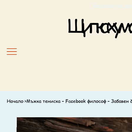
                                                         Б
Щипка хумор
Начало
>
Мъжка тениска – Facebook философ – Забавен 