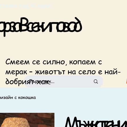
езплатна доставка над 46 евро!                            
 за Всеки повод
Смеем се силно, копаем с
мерак – животът на село е най-
добрият хак.
дизайн с кокошка
Мъжка тениск