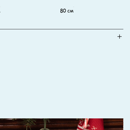
м
80 см