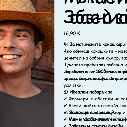
Забавен диза
Цена
16,90 €
🐔
За истинските кокошкари!
Ако обичаш кокошките – нез
ценител на добрия хумор, т
Щампата представя забавно и
шеговита закачка както за лю
Изработена от
100% мек и у
просто да философстват в мр
срещи с приятели, събирания
усмивки.
🎁
Идеален подарък за:
✔ Фермери, любители на сел
✔ Всеки, който отглежда кок
✔ Хора с чувство за хумор и
🧢
Защо ще я харесаш?
✔ Мъже, които знаят как да с
✔
Мек и удобен памук
– перфе
✔
Забавен и стилен дизайн
–