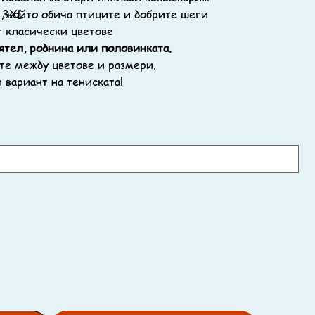
, 3ХL
и, който обича птиците и добрите шеги
т класически цветове
ятел, роднина или половинката.
те между цветове и размери.
 вариант на тениската!