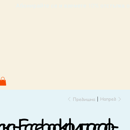
                             Абонирайте се и вземете 10% от
Напред
Предишна
а – Facebook философ –