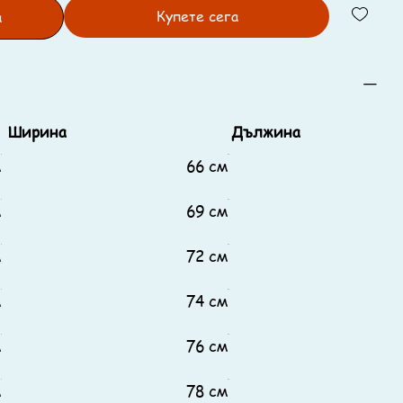
Купете сега
а
Ширина
Дължина
м
66 см
м
69 см
м
72 см
м
74 см
м
76 см
м
78 см