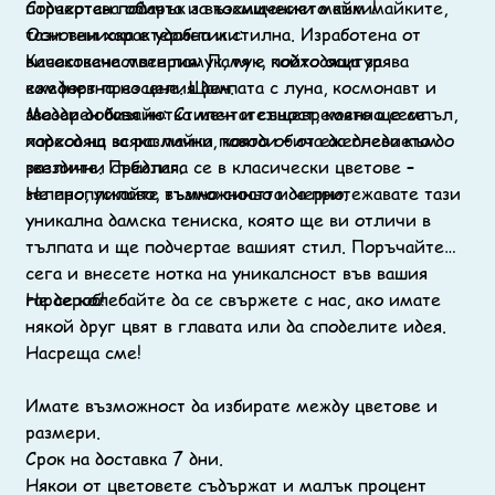
подчертава обичта и възхищението към майките,
Страхотен подарък за космически майки!
тази тениска е удобна и стилна. Изработена от
Основни характеристики:
висококачествен памук, тя е подходяща за
Качествена материя: Памук, който осигурява
ежедневно носене. Щампата с луна, космонавт и
комфорт през целия ден.
звезди добавя нотка мечтателност, която ще се
Модерен дизайн: Стилен и същевременно семпъл,
хареса на всяка майка, която обича да гледа към
подходящ за различни поводи – от ежедневието до
звездите. Предлага се в класически цветове –
различни събития.
зелено, лилаво, тъмно синьо и черно.
Не пропускайте възможността да притежавате тази
уникална дамска тениска, която ще ви отличи в
тълпата и ще подчертае вашият стил. Поръчайте
сега и внесете нотка на уникалсност във вашия
гардероб!
Не се колебайте да се свържете с нас, ако имате
някой друг цвят в главата или да споделите идея.
Насреща сме!
Имате възможност да избирате между цветове и
размери.
Срок на доставка 7 дни.
Някои от цветовете съдържат и малък процент