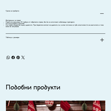
Грижа за продукта
Инструкции за пране:
Перете на максимум 40 градуса от обратната страна, без да се използват избелващи препарати
Не използвайте сушилня
Не гладете директно върху щампите. При директен контакт на щампата със силна топлина се губи еластичността на мастилата и това
води до напукване
Таблица с размери
Подобни продукти