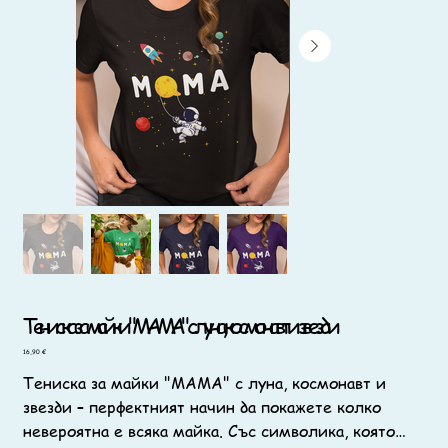
Тениска за майки "МАМА" с луна, космонавт и звезди
Цена
16,90 €
Тениска за майки "МАМА" с луна, космонавт и
звезди – перфектният начин да покажете колко
невероятна е всяка майка. Със символика, която