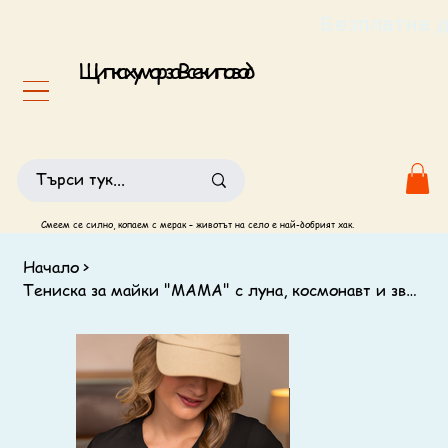
                                                       
Щипка хумор за Всеки повод
Смеем се силно, копаем с мерак – животът на село е най-добрият хак.
Начало
>
Тениска за майки "МАМА" с луна, космонавт и звезди