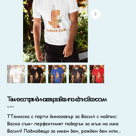
Тениска с парти динозавър за Васил с надпис: Васко съм
Цена
16,90 €
ТТениска с парти динозавър за Васил с надпис:
Васко съм– перфектният подарък за мъж на име
Васил! Подходяща за имен ден, рожден ден или