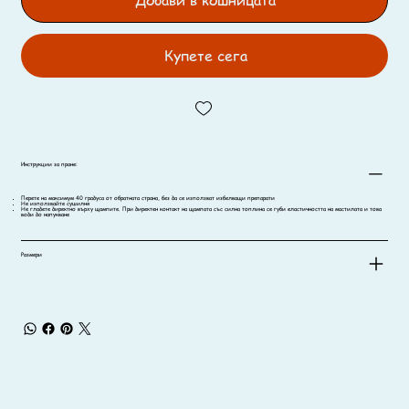
Купете сега
Инструкции за пране:
Перете на максимум 40 градуса от обратната страна, без да се използват избелващи препарати
Не използвайте сушилня
Не гладете директно върху щампите. При директен контакт на щампата със силна топлина се губи еластичността на мастилата и това
води до напукване
Размери