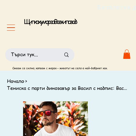
                                                       
Щипка хумор за Всеки повод
Смеем се силно, копаем с мерак – животът на село е най-добрият хак.
Начало
>
Тениска с парти динозавър за Васил с надпис: Васко съм