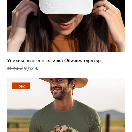
Унисекс шапка с козирка Обичам таратор
Редовна цена
Продажна цена
11,20 €
9,52 €
Ново!