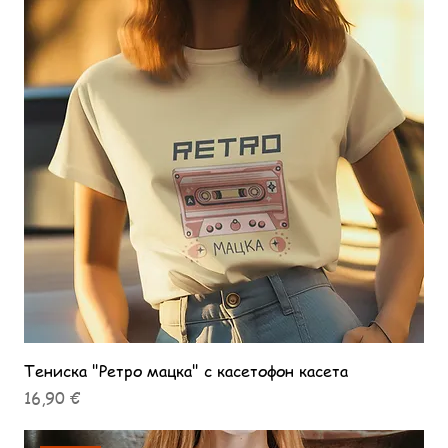
Тениска "Ретро мацка" с касетофон касета
Цена
16,90 €