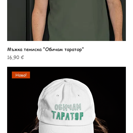
Мъжка тениска "Обичам таратор"
Цена
16,90 €
Ново!