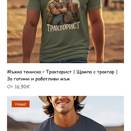
Мъжка тениска – Тракторист | Щампа с трактор |
За готини и работливи мъж
Продажна цена
От
16,90€
Ново!