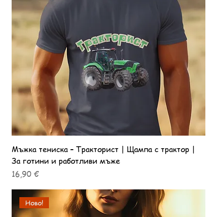
Мъжка тениска – Тракторист | Щампа с трактор |
За готини и работливи мъже
Цена
16,90 €
Ново!