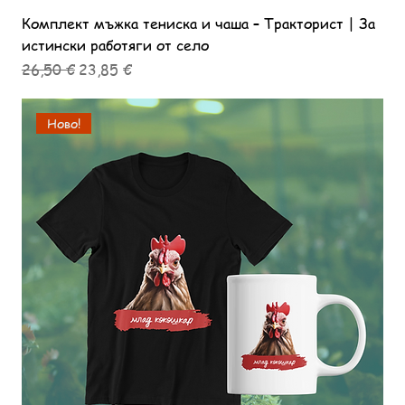
Комплект мъжка тениска и чаша – Тракторист | За
истински работяги от село
Редовна цена
Продажна цена
26,50 €
23,85 €
Ново!