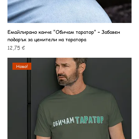
Емайлирано канче "Обичам таратор" – Забавен
подарък за ценители на таратора
Цена
12,75 €
Ново!