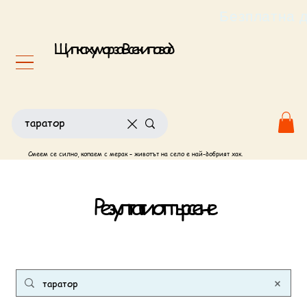
                                                       
Щипка хумор за Всеки повод
Смеем се силно, копаем с мерак – животът на село е най-добрият хак.
Резултати от търсене